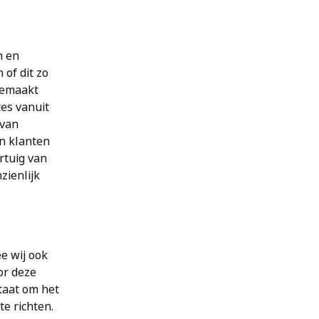
n en
 of dit zo
 gemaakt
tes vanuit
 van
n klanten
rtuig van
zienlijk
e wij ook
or deze
staat om het
te richten.