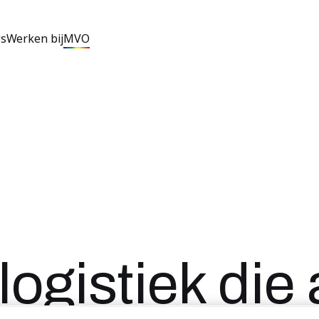
s
Werken bij
MVO
ogistiek die a