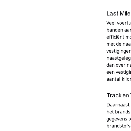
Last Mile
Veel voert
banden aan 
efficiënt m
met de naam
vestiginge
naastgeleg
dan over n
een vestigi
aantal kilo
Track en
Daarnaast 
het brands
gegevens te
brandstofve