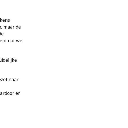
ekens
en, maar de
de
kent dat we
idelijke
ezet naar
ardoor er