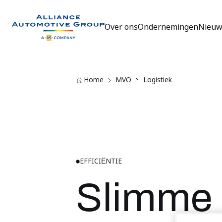
Over ons
Ondernemingen
Nieuw
Ga naar de homepagina
Home
MVO
Logistiek
EFFICIËNTIE
Slimme l