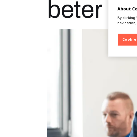
beter ka
About C
By clicking
navigation,
Cookie