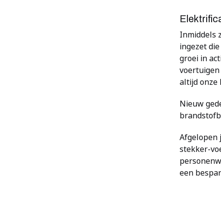
Elektrifi
Inmiddels z
ingezet die
groei in ac
voertuigen 
altijd onz
Nieuw gede
brandstofb
Afgelopen 
stekker-voe
personenwa
een bespari