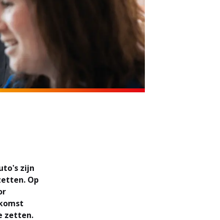
to’s zijn
zetten. Op
or
ekomst
e zetten.