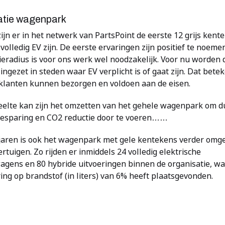
catie wagenpark
ijn er in het netwerk van PartsPoint de eerste 12 grijs kent
 volledig EV zijn. De eerste ervaringen zijn positief te noem
tieradius is voor ons werk wel noodzakelijk. Voor nu worden 
ingezet in steden waar EV verplicht is of gaat zijn. Dat bete
e klanten kunnen bezorgen en voldoen aan de eisen.
elte kan zijn het omzetten van het gehele wagenpark om du
esparing en CO2 reductie door te voeren……
jaren is ook het wagenpark met gele kentekens verder omg
rtuigen. Zo rijden er inmiddels 24 volledig elektrische
gens en 80 hybride uitvoeringen binnen de organisatie, wa
ng op brandstof (in liters) van 6% heeft plaatsgevonden.