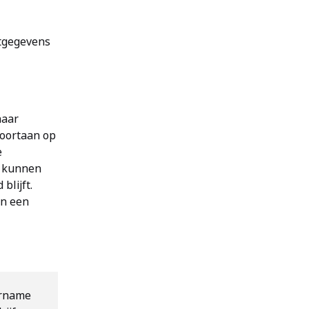
ctgegevens
naar
voortaan op
e
, kunnen
blijft.
en een
ername