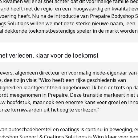
 kwamen wij er al snel achter dat dit voormalige familie bed
band heeft met de regio en een hoogwaardig en kwalitatiev
svoering heeft. Nu na de introductie van Prepaire Bodyshop 
ngs Solutions willen we met deze sterke nieuwe naam, een
al dekkende toekomstbestendige speler in de markt worden
het verleden, klaar voor de toekomst
evers, algemeen directeur en voormalig mede-eigenaar van
, deelt zijn visie: “Wico heeft een rijke geschiedenis van
igheid en klantgerichtheid opgebouwd. Ik ben er trots op d
ordt meegenomen in Prepaire. Deze transitie markeert niet 
uw hoofdstuk, maar ook een enorme kans voor groei en inno
onze kernwaarden uit het oog te verliezen.”
van autoschadeherstel en coatings is continu in beweging, 
odyshop Support & Coatings Solutions is Wico klaar voor ee