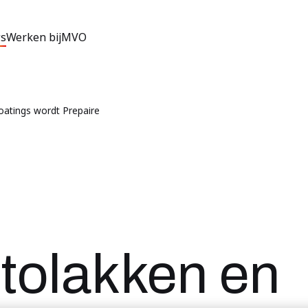
s
Werken bij
MVO
oatings wordt Prepaire
tolakken en