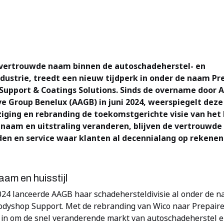
 vertrouwde naam binnen de autoschadeherstel- en
dustrie, treedt een nieuw tijdperk in onder de naam Pr
upport & Coatings Solutions. Sinds de overname door A
e Group Benelux (AAGB) in juni 2024, weerspiegelt deze
ging en rebranding de toekomstgerichte visie van het b
 naam en uitstraling veranderen, blijven de vertrouwde
en en service waar klanten al decennialang op rekenen 
am en huisstijl
024 lanceerde AAGB haar schadehersteldivisie al onder de 
odyshop Support. Met de rebranding van Wico naar Prepair
r in om de snel veranderende markt van autoschadeherstel 