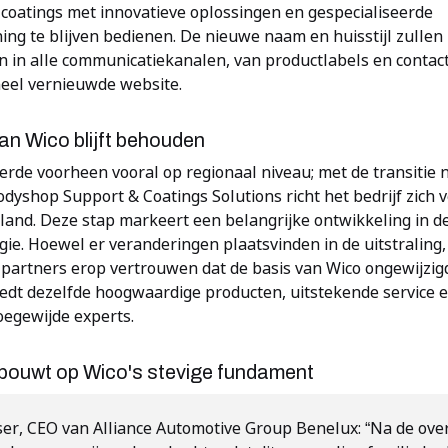
 coatings met innovatieve oplossingen en gespecialiseerde
ng te blijven bedienen. De nieuwe naam en huisstijl zullen
 in alle communicatiekanalen, van productlabels en conta
heel vernieuwde website.
an Wico blijft behouden
erde voorheen vooral op regionaal niveau; met de transitie 
dyshop Support & Coatings Solutions richt het bedrijf zich 
land. Deze stap markeert een belangrijke ontwikkeling in d
gie. Hoewel er veranderingen plaatsvinden in de uitstraling
partners erop vertrouwen dat de basis van Wico ongewijzigd 
iedt dezelfde hoogwaardige producten, uitstekende service 
oegewijde experts.
 bouwt op Wico's stevige fundament
ser, CEO van Alliance Automotive Group Benelux: “Na de ov