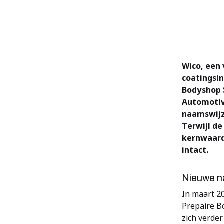
Wico, een
coatingsin
Bodyshop S
Automotiv
naamswijzi
Terwijl de
kernwaard
intact.
Nieuwe na
In maart 2
Prepaire B
zich verde