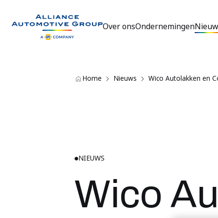
Over ons
Ondernemingen
Nieuw
Ga naar de homepagina
Home
Nieuws
Wico Autolakken en C
NIEUWS
Wico Au