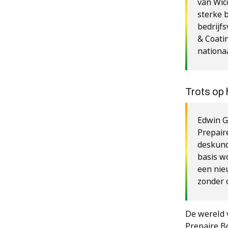
van Wico
sterke 
bedrijf
& Coati
nationa
Trots op 
Edwin G
Prepaire
deskund
basis w
een nie
zonder 
De wereld 
Prepaire B