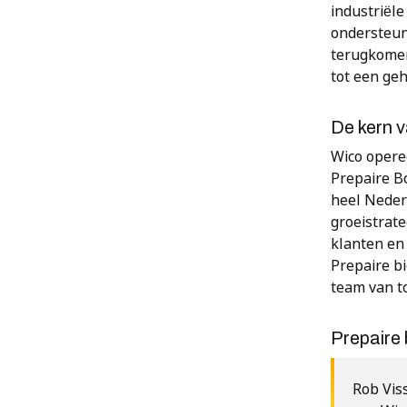
industriële
ondersteuni
terugkomen
tot een ge
De kern v
Wico opere
Prepaire Bo
heel Neder
groeistrate
klanten en 
Prepaire b
team van t
Prepaire
Rob Vis