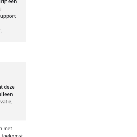
rijf een
e
Support
”.
at deze
alleen
vatie,
en met
n toekomst