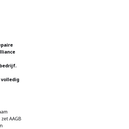
epaire
lliance
edrijf.
volledig
naam
e zet AAGB
en