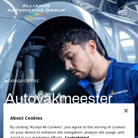
Open 
Ga naar de homepagina
GARAGEFORMULE
Autovakmeester
Autovakmeester is een landelijk- en merkonafhankelijk
About Cookies
netwerk van
BOVAG
-garagebedrijven die betaalbare A-
By clicking “Accept All Cookies”, you agree to the storing of cookies
kwaliteit leveren en service verlenen, die u bijblijft.
on your device to enhance site navigation, analyze site usage, and
assist in our marketing efforts.
Cookiebeleid