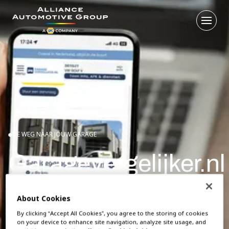
Open 
Ga naar de homepagina
DE WEG NAAR JOUW GARAGE
Garagevergelijker.nl
Consumenten boeken razendsnel via Google, website
About Cookies
of social media. Van hotelkamer tot APK. Dankzij een
By clicking “Accept All Cookies”, you agree to the storing of cookies
vermelding op Garagevergelijker.nl heeft jouw garage
on your device to enhance site navigation, analyze site usage, and