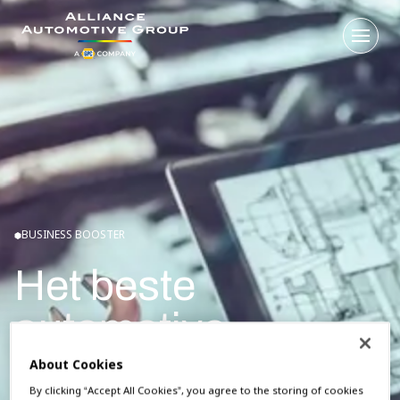
Open 
Ga naar de homepagina
BUSINESS BOOSTER
Het beste
automotive
bestelplatform
About Cookies
By clicking “Accept All Cookies”, you agree to the storing of cookies