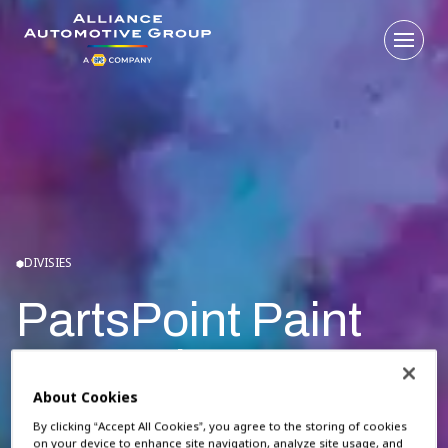
Open 
Ga naar de homepagina
DIVISIES
PartsPoint Paint
Non-paint
About Cookies
Voor al uw paint- en non-paint-producten is PartsPoint
By clicking “Accept All Cookies”, you agree to the storing of cookies
on your device to enhance site navigation, analyze site usage, and